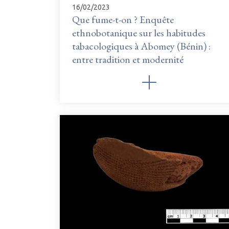
16/02/2023
Que fume-t-on ? Enquête
ethnobotanique sur les habitudes
tabacologiques à Abomey (Bénin) :
entre tradition et modernité