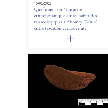
16/02/2023
Que fume-t-on ? Enquête
ethnobotanique sur les habitudes
tabacologiques à Abomey (Bénin) :
entre tradition et modernité