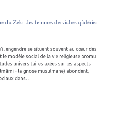
ue du Zekr des femmes derviches qâdéries
u’il engendre se situent souvent au cœur des
t le modèle social de la vie religieuse promu
études universitaires axées sur les aspects
n eslmâmi - la gnose musulmane) abondent,
 sociaux dans…