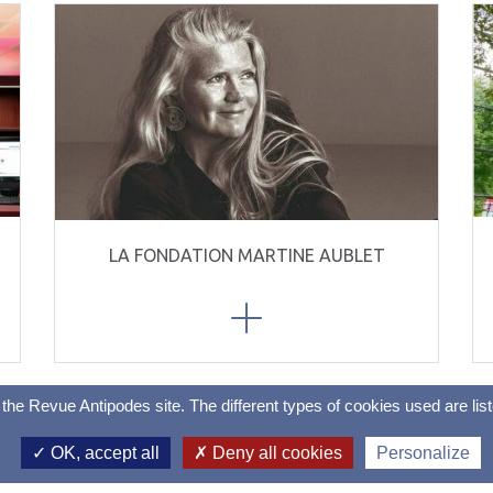
LA FONDATION MARTINE AUBLET
on the Revue Antipodes site. The different types of cookies used are 
Copyright 2022 |
Mentions Légales
|
Données Personnelles
|
Crédits
OK, accept all
Deny all cookies
Personalize